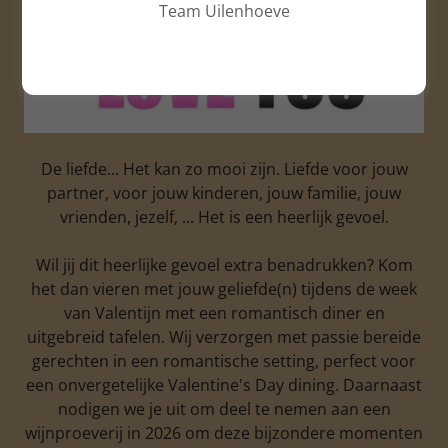
Team Uilenhoeve
De liefde... Het kan zo mooi zijn. Liefde voor jouw
partner, voor jouw kinderen, jouw familie, jouw
vrienden, jezelf, ... Het is een heerlijk gevoel.
Wil jij dit heerlijke gevoel extra benadrukken? Kom
het dan vieren met jouw geliefde(n) tijdens de week
van Valentijn met een romantisch diner en
uitgebreid tafelen. Wij verzorgen met passie bereide
gerechten in een romantische setting, perfect voor
een onvergetelijke Valentine's Day dining. Daarnaast
nodigen we je uit om deel te nemen aan een
wijnproeverij in 2026 om deze bijzondere momenten